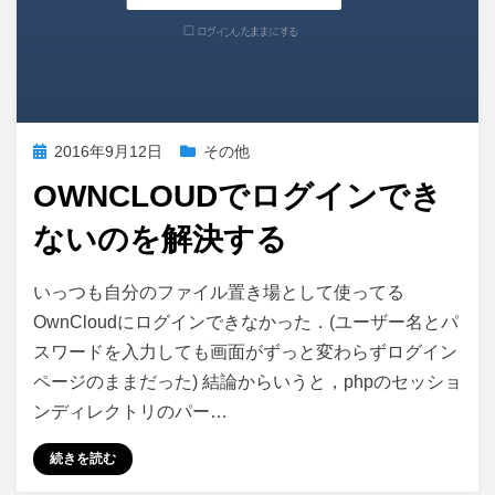
投
2016年9月12日
その他
稿
OWNCLOUDでログインでき
日:
ないのを解決する
OwnCloud
投稿者
コメント
さいこる
いっつも自分のファイル置き場として使ってる
で
OwnCloudにログインできなかった．(ユーザー名とパ
ロ
スワードを入力しても画面がずっと変わらずログイン
グ
イ
ページのままだった) 結論からいうと，phpのセッショ
ン
ンディレクトリのパー…
で
き
続きを読む
な