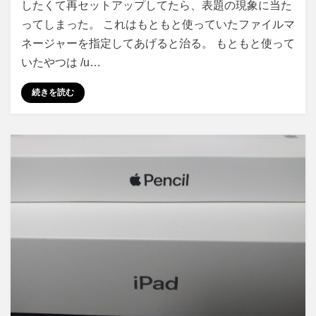
したくて再セットアップしてたら、表題の現象に当た
visual
ってしまった。 これはもともと使っていたファイルマ
studio
code
ネージャーを指定してあげると治る。 もともと使って
が
いたやつは /u…
フ
ァ
続きを読む
イ
ル
マ
ネ
ー
ジ
ャ
ー
と
し
て
開
い
て