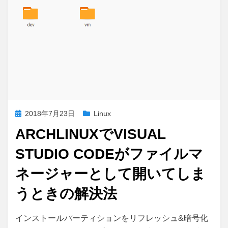
投
2018年7月23日
Linux
稿
ARCHLINUXでVISUAL
日:
STUDIO CODEがファイルマ
ネージャーとして開いてしま
うときの解決法
ArchLinux
投稿者
コメント
さいこる
インストールパーティションをリフレッシュ&暗号化
で