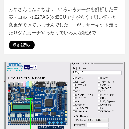
い
投稿者
3件のコメント
さいこる
みなさんこんにちは． いろいろデータを解析した三
ろ
菱・コルト( Z27AG )のECUですが怖くて思い切った
ん
変更ができていませんでした． が，サーキット走っ
な
デ
たりジムカーナやったりでいろんな状況で…
ー
タ
続きを読む
を
い
じ
っ
て
み
る
へ
の