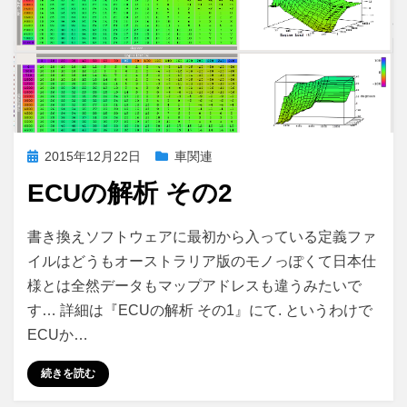
投
2015年12月22日
車関連
稿
ECUの解析 その2
日:
ECU
投稿者
コメント
さいこる
書き換えソフトウェアに最初から入っている定義ファ
の
イルはどうもオーストラリア版のモノっぽくて日本仕
解
様とは全然データもマップアドレスも違うみたいで
析
そ
す… 詳細は『ECUの解析 その1』にて. というわけで
の
ECUか…
2
に
続きを読む