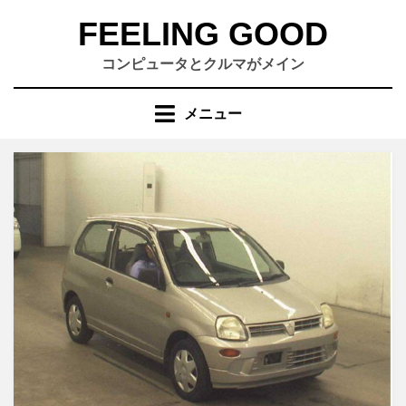
コ
FEELING GOOD
ン
テ
コンピュータとクルマがメイン
ン
ツ
メニュー
へ
移
動
す
る