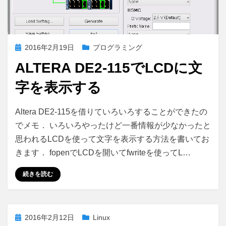
投
2016年2月19日
プログラミング
稿
ALTERA DE2-115でLCDに文
日:
字を表示する
Altera
投稿者
コメント
さいこる
Altera DE2-115を借りていろいろすることができたの
DE2-
でメモ． いろいろやったけど一番情報が少なかったと
115
思われるLCDを使って文字を表示する方法を書いてお
で
LCD
きます． fopenでLCDを開いてfwriteを使ってL…
に
文
続きを読む
字
を
表
投
2016年2月12日
Linux
示