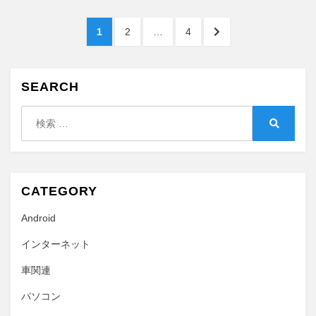
投
ペ
ペ
ペ
次
1
2
…
4
稿
ー
ー
ー
の
ジ
ジ
ジ
ペ
の
ー
SEARCH
ペ
ジ
へ
検
ー
索:
検
ジ
索
送
り
CATEGORY
Android
インターネット
車関連
パソコン