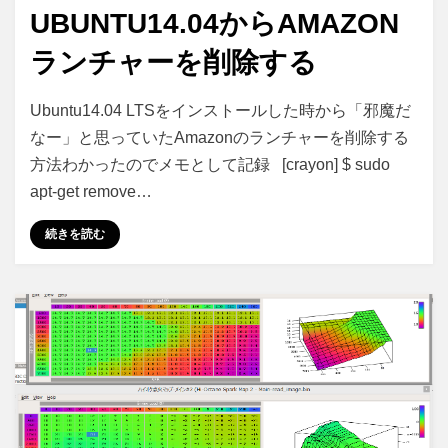
稿
す
UBUNTU14.04からAMAZON
日:
る
に
ランチャーを削除する
Ubuntu14.04
投稿者
コメント
さいこる
Ubuntu14.04 LTSをインストールした時から「邪魔だ
か
なー」と思っていたAmazonのランチャーを削除する
ら
方法わかったのでメモとして記録 [crayon] $ sudo
Amazon
ラ
apt-get remove…
ン
チ
続きを読む
ャ
ー
を
削
除
す
る
に