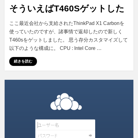
稿
そういえばT460Sゲットした
日:
そ
投稿者
コメント
さいこる
ここ最近会社から支給されたThinkPad X1 Carbonを
う
使っていたのですが、諸事情で返却したので新しく
い
T460sをゲットしました。 思う存分カスタマイズして
え
ば
以下のような構成に。 CPU : Intel Core …
T460s
ゲ
続きを読む
ッ
ト
し
た
に