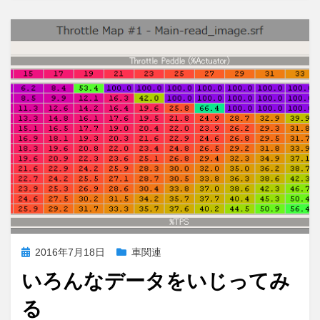
い
の
を
解
決
す
る
に
投
2016年7月18日
車関連
稿
いろんなデータをいじってみ
日:
る