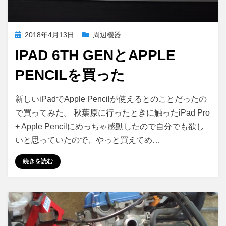
し
ま
う
投
2018年4月13日
周辺機器
と
稿
き
IPAD 6TH GENとAPPLE
日:
の
解
PENCILを買った
決
法
iPad
投稿者
コメント
さいこる
新しいiPadでApple Pencilが使えるとのことだったの
に
6th
で買ってみた。 秋葉原に行ったときに触ったiPad Pro
Gen
+ Apple Pencilにめっちゃ感動したので自分でも欲し
と
Apple
いと思っていたので、やっと買えてめ…
Pencil
を
続きを読む
買
っ
た
に