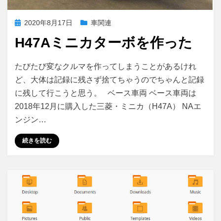
投
2020年8月17日
車関連
稿
H47Aミニカターボを作った
日:
H47A
投稿者
コメント
さいこる
たびたび変なクルマを作ってしまうことがあるけれ
ミ
ど、大体は記録に残さず捨てちゃうのでちゃんと記録
ニ
に残して行こうと思う。 ベース車両 ベース車両は
カ
タ
2018年12月に購入した三菱・ミニカ（H47A） NAエ
ー
ンジン…
ボ
を
続きを読む
作
っ
た
に