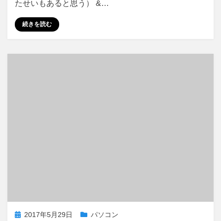
せ
たせいもあると思う） &…
替
え
続きを読む
た
に
投
2017年5月29日
パソコン