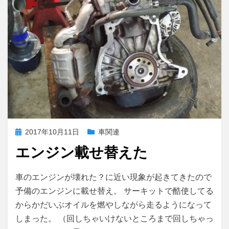
投
2017年10月11日
車関連
稿
エンジン載せ替えた
日:
エ
投稿者
コメント
さいこる
車のエンジンが壊れた？に近い現象が起きてきたので
ン
予備のエンジンに載せ替え。 サーキットで酷使してる
ジ
からかだいぶオイルを燃やしながら走るようになって
ン
載
しまった。 （回しちゃいけないところまで回しちゃっ