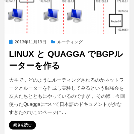
投
2013年11月19日
ルーティング
稿
LINUX と QUAGGA でBGPル
日:
ーターを作る
Linux
投稿者
コメント
さいこる
大学で，どのようにルーティングされるのかネットワ
と
ークとルーターを作成し実験してみるという勉強会を
Quagga
友人たちとともにやっているのですが， その際，今回
で
BGP
使ったQuaggaについて日本語のドキュメントが少な
ル
すぎたのでこのページに…
ー
タ
続きを読む
ー