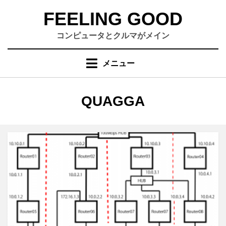
コ
FEELING GOOD
ン
テ
コンピュータとクルマがメイン
ン
ツ
メニュー
へ
移
動
タグ
:
QUAGGA
す
る