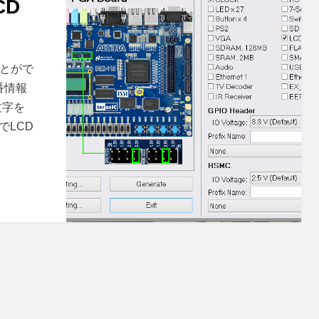
CD
ことがで
番情報
文字を
でLCD