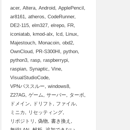
acer
Altera
Android
ApplePencil
ar8161
atheros
CodeRunner
DE2-115
elm327
elrepo
FR
iconiatab
kmod-alx
lcd
Linux
Majestouch
Monacoin
obd2
OwnCloud
PR-S300HI
python
python3
rasp
raspberrypi
raspian
Synaptic
Vine
VisualStudioCode
VPNパススルー
windows8
Z27AG
ゲーム
サーバー
ターボ
ドメイン
ドリフト
ファイル
ミニカ
リセッティング
リポジトリ
偽物
書き換え
無線LAN
解析
追加できない