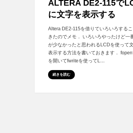
ALTERA DE2-115でL
日:
に文字を表示する
Altera
投稿者
コメント
さいこる
Altera DE2-115を借りていろいろする
DE2-
きたのでメモ． いろいろやったけど一
115
が少なかったと思われるLCDを使って
で
表示する方法を書いておきます． fopen
LCD
を開いてfwriteを使ってL…
に
文
続きを読む
字
を
表
示
す
る
に