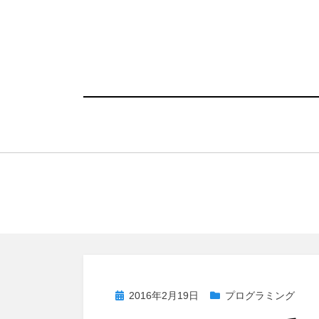
コ
ン
テ
ン
ツ
へ
移
動
す
る
投
2016年2月19日
プログラミング
稿