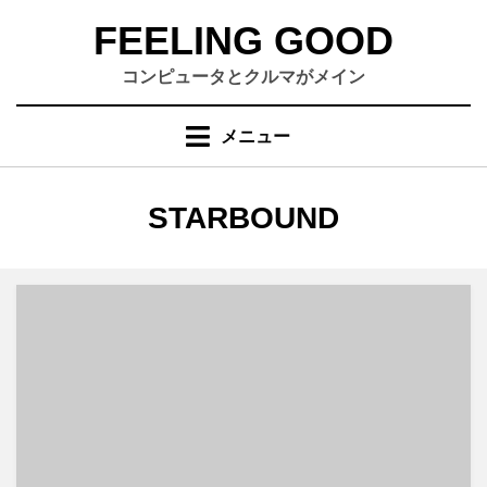
コ
FEELING GOOD
ン
テ
コンピュータとクルマがメイン
ン
ツ
メニュー
へ
移
動
タグ
:
STARBOUND
す
る