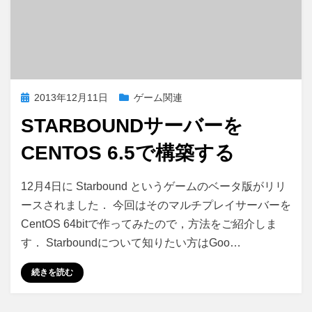
投
2013年12月11日
ゲーム関連
稿
STARBOUNDサーバーを
日:
CENTOS 6.5で構築する
Starbound
投稿者
コメント
さいこる
12月4日に Starbound というゲームのベータ版がリリ
サ
ースされました． 今回はそのマルチプレイサーバーを
ー
CentOS 64bitで作ってみたので，方法をご紹介しま
バ
ー
す． Starboundについて知りたい方はGoo…
を
CentOS
続きを読む
6.5
で