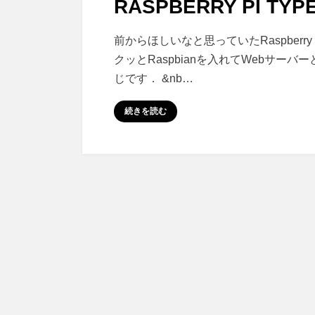
RASPBERRY PI TY
日:
Raspberry
投稿者
コメント
さいこる
前からほしいなと思っていたRaspberr
Pi
クッとRaspbianを入れてWebサー
type
じです． &nb…
B
を
続きを読む
購
入
に