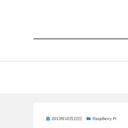
コ
ン
テ
ン
ツ
へ
移
動
す
る
投
2013年10月22日
RaspBerry Pi
稿