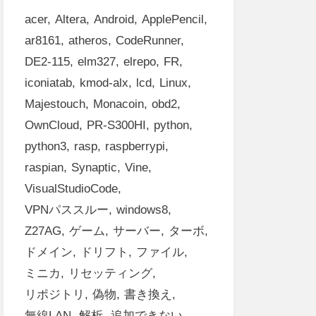
acer
Altera
Android
ApplePencil
ar8161
atheros
CodeRunner
DE2-115
elm327
elrepo
FR
iconiatab
kmod-alx
lcd
Linux
Majestouch
Monacoin
obd2
OwnCloud
PR-S300HI
python
python3
rasp
raspberrypi
raspian
Synaptic
Vine
VisualStudioCode
VPNパススルー
windows8
Z27AG
ゲーム
サーバー
ターボ
ドメイン
ドリフト
ファイル
ミニカ
リセッティング
リポジトリ
偽物
書き換え
無線LAN
解析
追加できない