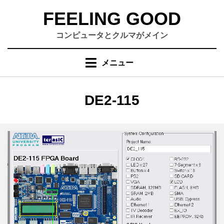
コ
FEELING GOOD
ン
テ
コンピュータとクルマがメイン
ン
ツ
メニュー
へ
移
動
タグ
:
DE2-115
す
る