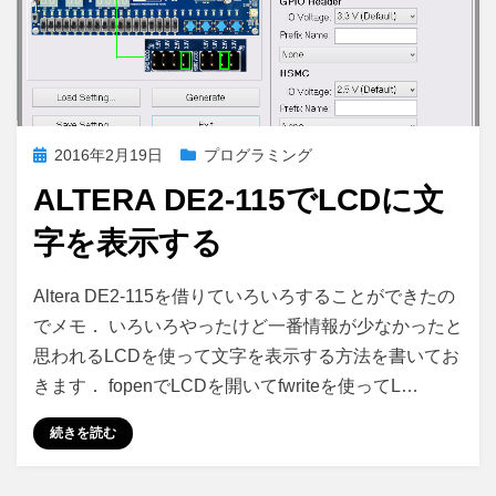
投
2016年2月19日
プログラミング
稿
ALTERA DE2-115でLCDに文
日:
字を表示する
Altera
投稿者
コメント
さいこる
Altera DE2-115を借りていろいろすることができたの
DE2-
でメモ． いろいろやったけど一番情報が少なかったと
115
思われるLCDを使って文字を表示する方法を書いてお
で
LCD
きます． fopenでLCDを開いてfwriteを使ってL…
に
文
続きを読む
字
を