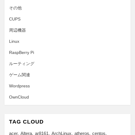
その他
CUPS
周辺機器
Linux
RaspBerry Pi
ルーティング
ゲーム関連
Wordpress
OwnCloud
TAG CLOUD
acer
Altera
ar8161
ArchLinux
atheros
centos