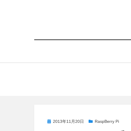
コ
ン
テ
ン
ツ
へ
移
動
す
る
投
2013年11月20日
RaspBerry Pi
稿