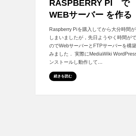
RASPBERRY PI で
日:
WEBサーバー を作る
Raspberry
投稿者
コメント
さいこる
Raspberry Piを購入してから大分時間
Pi
しまいましたが，先日ようやく時間が
で
のでWebサーバーとFTPサーバーを構
Web
みました． 実際にMediaWiki WordPres
サ
ンストールし動作して…
ー
バ
続きを読む
ー
を
作
る
に