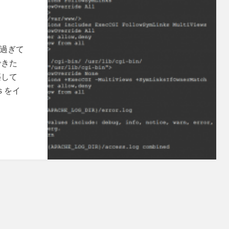
が過ぎて
できた
築して
s をイ