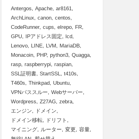
Antergos
Apache
ar8161
ArchLinux
canon
centos
CodeRunner
cups
elrepo
FR
GPU
IPアドレス固定
lcd
Lenovo
LINE
LVM
MariaDB
Monacoin
PHP
python3
Quagga
rasp
raspberrypi
raspian
SSL証明書
StartSSL
t410s
T460s
Thinkpad
Ubuntu
VPNパススルー
Webサーバー
Wordpress
Z27AG
zebra
エンジン
ドメイン
ドメイン移転
ドリフト
マイニング
ルーター
変更
容量
無線LAN
載せ替え