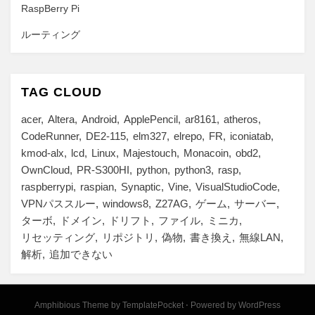
RaspBerry Pi
ルーティング
TAG CLOUD
acer
Altera
Android
ApplePencil
ar8161
atheros
CodeRunner
DE2-115
elm327
elrepo
FR
iconiatab
kmod-alx
lcd
Linux
Majestouch
Monacoin
obd2
OwnCloud
PR-S300HI
python
python3
rasp
raspberrypi
raspian
Synaptic
Vine
VisualStudioCode
VPNパススルー
windows8
Z27AG
ゲーム
サーバー
ターボ
ドメイン
ドリフト
ファイル
ミニカ
リセッティング
リポジトリ
偽物
書き換え
無線LAN
解析
追加できない
Amphibious Theme by
TemplatePocket
⋅
Powered by
WordPress