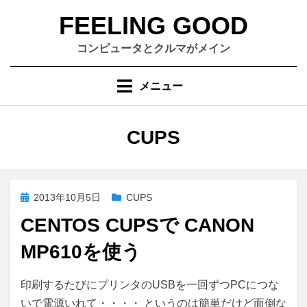
コ
FEELING GOOD
ン
テ
コンピュータとクルマがメイン
ン
ツ
メニュー
へ
移
動
タグ
:
CUPS
す
る
投
2013年10月5日
CUPS
稿
CENTOS CUPSで CANON
日:
MP610を使う
CentOS
投稿者
コメント
さいこる
印刷するたびにプリンタのUSBを一回ずつPCにつな
CUPS
いで電源いれて・・・・ というのは簡単だけど面倒な