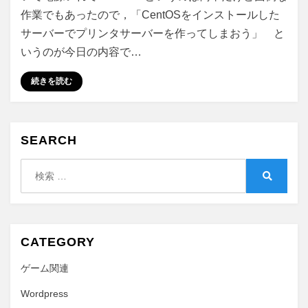
で
作業でもあったので，「CentOSをインストールした
Canon
MP610
サーバーでプリンタサーバーを作ってしまおう」 と
を
いうのが今日の内容で…
使
う
続きを読む
に
SEARCH
検
索:
検
索
CATEGORY
ゲーム関連
Wordpress