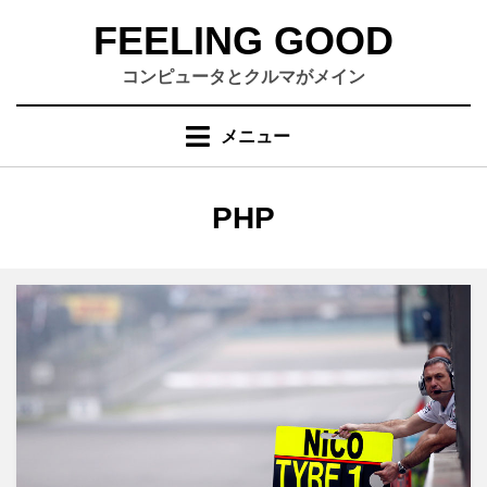
コ
FEELING GOOD
ン
テ
コンピュータとクルマがメイン
ン
ツ
メニュー
へ
移
動
タグ
:
PHP
す
る