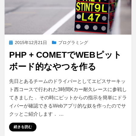
投
2015年12月21日
プログラミング
稿
PHP + COMETでWEBピット
日:
ボード的なやつを作る
PHP
投稿者
コメント
さいこる
先日とあるチームのドライバーとしてエビスサーキッ
+
ト西コースで行われた3時間Kカー耐久レースに参戦し
Comet
てきました． その時にピットからの指示を簡単にドラ
で
Web
イバーが確認できるWebアプリ的な奴を作ったのでサ
ピ
クッとご紹介します． …
ッ
ト
続きを読む
ボ