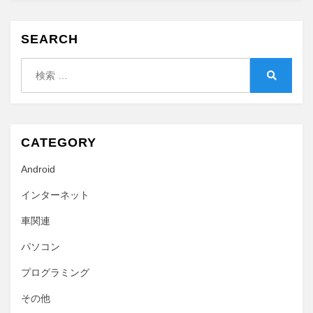
ー
ド
的
SEARCH
な
検
や
索:
つ
検
を
索
作
る
CATEGORY
に
Android
インターネット
車関連
パソコン
プログラミング
その他